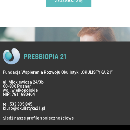
ZALOGUJ SIĘ
Fundacja Wspierania Rozwoju Okulistyki „OKULISTYKA 21”
ul. Mickiewicza 24/3b
60-836 Poznań
woj. wielkopolskie
NIP: 7811880464
tel.
533 335 845
biuro@okulistyka21.pl
Śledź nasze profile społecznościowe