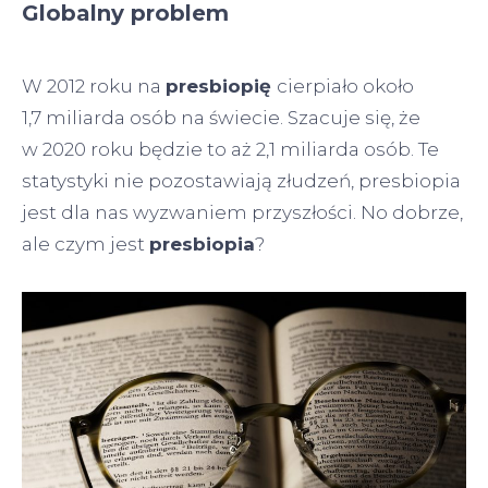
Globalny problem
W 2012 roku na
presbiopię
cierpiało około
1,7 miliarda osób na świecie. Szacuje się, że
w 2020 roku będzie to aż 2,1 miliarda osób. Te
statystyki nie pozostawiają złudzeń, presbiopia
jest dla nas wyzwaniem przyszłości. No dobrze,
ale czym jest
presbiopia
?