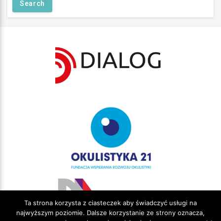
Ta strona korzysta z ciasteczek aby świadczyć usługi na
najwyższym poziomie. Dalsze korzystanie ze strony oznacza,