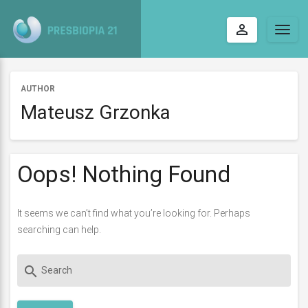
perm_identity
Togg
navig
AUTHOR
Mateusz Grzonka
Oops! Nothing Found
It seems we can’t find what you’re looking for. Perhaps
searching can help.
search