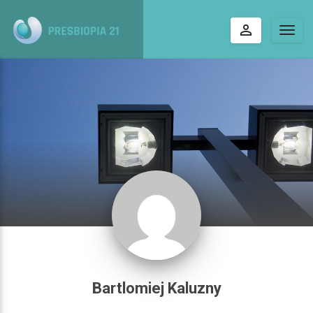
perm_identity
Togg
navig
Bartlomiej Kaluzny