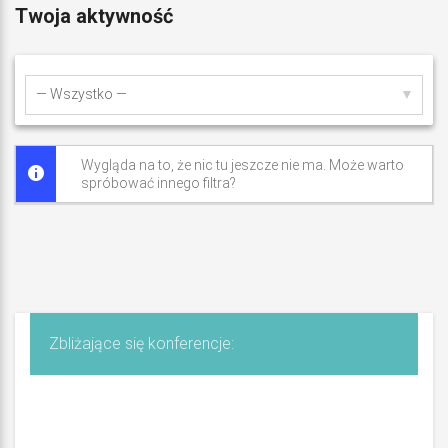
m
Twoja aktywność
i
e
Pokaż:
j
K
Wygląda na to, że nic tu jeszcze nie ma. Może warto
spróbować innego filtra?
a
l
u
z
Zbliżające się konferencje:
n
y