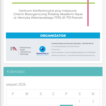
Kalendarz
sierpień 2026
P
W
Ś
C
P
S
N
1
2