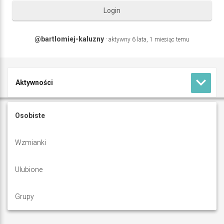
Login
@bartlomiej-kaluzny
·
aktywny 6 lata, 1 miesiąc temu
keyboard_arrow_down
Aktywności
B
Profil
Osobiste
a
Forum
Wzmianki
r
t
Ulubione
l
Grupy
o