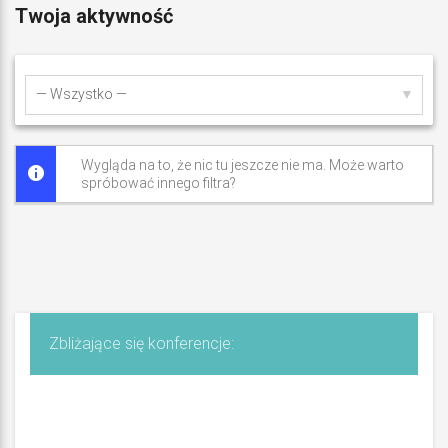
S
Twoja aktywność
u
l
Pokaż:
i
ń
Wygląda na to, że nic tu jeszcze nie ma. Może warto
spróbować innego filtra?
s
k
i
Zbliżające się konferencje: