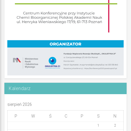
Kalendarz
sierpień 2026
P
W
Ś
C
P
S
N
1
2