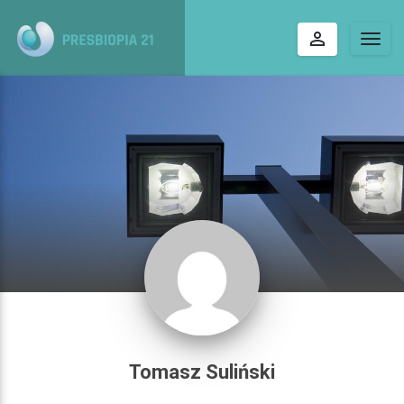
perm_identity
Togg
navig
Tomasz Suliński