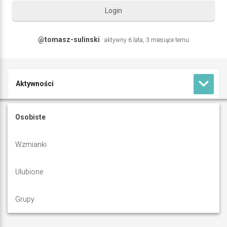
Login
@tomasz-sulinski
·
aktywny 6 lata, 3 miesiące temu
keyboard_arrow_down
Aktywności
T
Profil
Osobiste
o
Forum
Wzmianki
m
a
Ulubione
s
Grupy
z