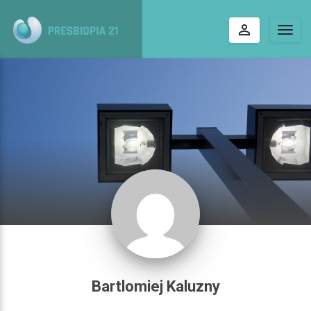
perm_identity
Togg
navig
Bartlomiej Kaluzny