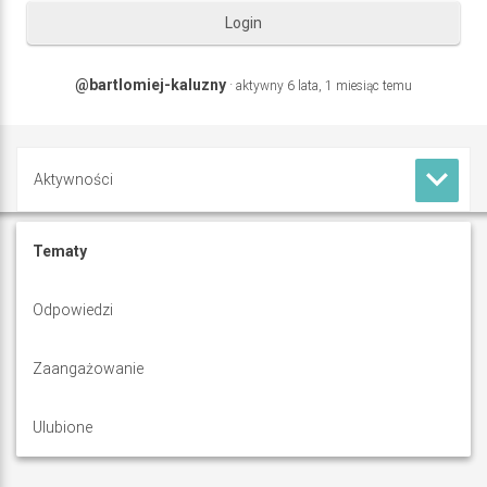
Login
@bartlomiej-kaluzny
·
aktywny 6 lata, 1 miesiąc temu
keyboard_arrow_down
Aktywności
B
Profil
Tematy
a
Forum
Odpowiedzi
r
t
Zaangażowanie
l
Ulubione
o