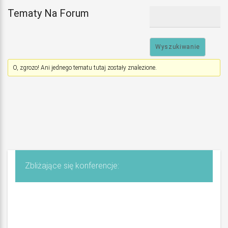
m
Tematy Na Forum
i
e
j
O, zgrozo! Ani jednego tematu tutaj zostały znalezione.
K
a
l
u
z
Zbliżające się konferencje:
n
y