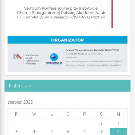
Kalendarz
sierpień 2026
P
W
Ś
C
P
S
N
1
2
3
4
5
6
7
8
9