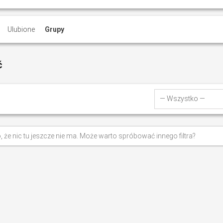
Ulubione
Grupy
ć
Pokaż:
, że nic tu jeszcze nie ma. Może warto spróbować innego filtra?