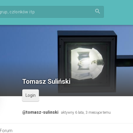
search
Tomasz Suliński
Login
@tomasz-sulinski
·
aktywny 6 lata, 3 miesiące temu
Forum