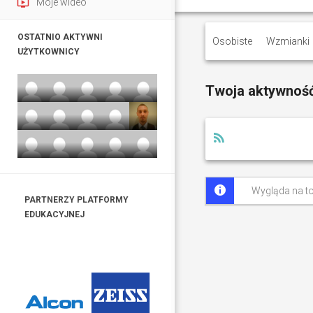
ondemand_video
Moje wideo
T
OSTATNIO AKTYWNI
Osobiste
Wzmianki
o
UŻYTKOWNICY
m
Twoja aktywnoś
a
RSS
s
z
Wygląda na to
S
PARTNERZY PLATFORMY
EDUKACYJNEJ
u
l
i
ń