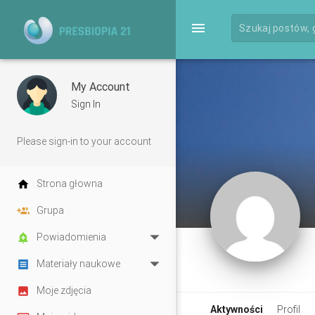
menu
My Account
Sign In
Please sign-in to your account
home
Strona głowna
group_add
Grupa
arrow_drop_down
add_alert
Powiadomienia
arrow_drop_down
receipt
Materiały naukowe
insert_photo
Moje zdjęcia
Aktywności
Profil