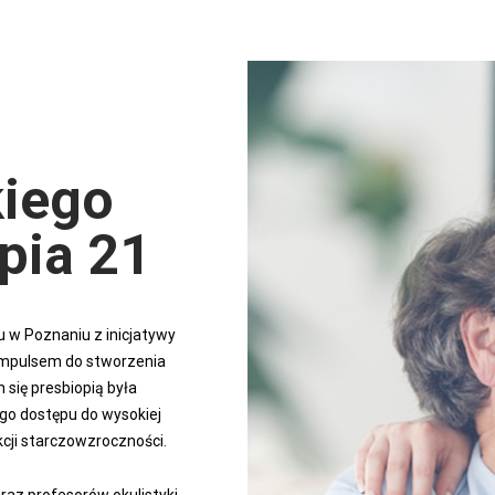
kiego
pia 21
u w Poznaniu z inicjatywy
 Impulsem do stworzenia
się presbiopią była
go dostępu do wysokiej
cji starczowzroczności.
raz profesorów okulistyki