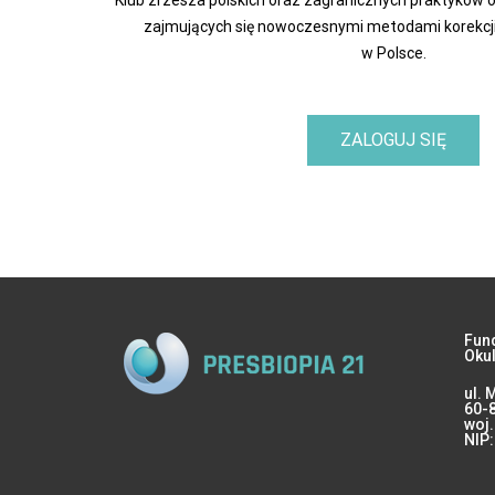
zajmujących się nowoczesnymi metodami korekcj
w Polsce.
ZALOGUJ SIĘ
Fun
Okul
ul. 
60-
woj.
NIP