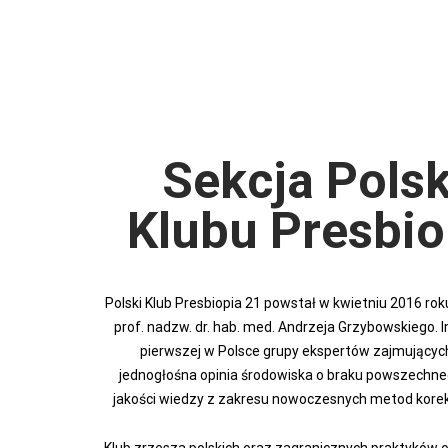
Sekcja Pols
Klubu Presbio
Polski Klub Presbiopia 21 powstał w kwietniu 2016 rok
prof. nadzw. dr. hab. med. Andrzeja Grzybowskiego.
pierwszej w Polsce grupy ekspertów zajmujących 
jednogłośna opinia środowiska o braku powszechne
jakości wiedzy z zakresu nowoczesnych metod korek
Klub zrzesza polskich oraz zagranicznych praktyków o