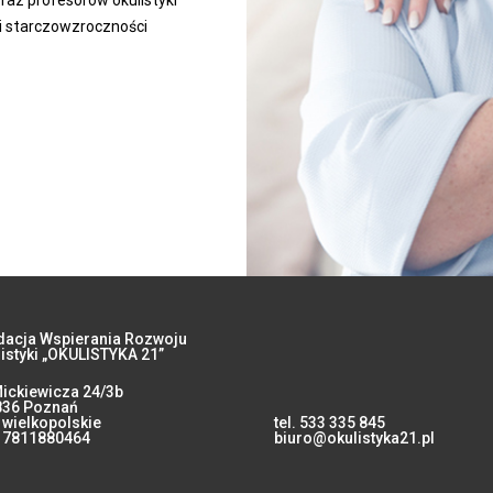
i starczowzroczności
dacja Wspierania Rozwoju
istyki „OKULISTYKA 21”
Mickiewicza 24/3b
836 Poznań
 wielkopolskie
tel.
533 335 845
: 7811880464
biuro@okulistyka21.pl