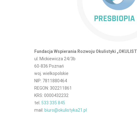
Fundacja Wspierania Rozwoju Okulistyki „OKULIS
ul. Mickiewicza 24/3b
60-836 Poznań
woj. wielkopolskie
NIP: 7811880464
REGON: 302211861
KRS: 0000432232
tel.
533 335 845
mail:
biuro@okulistyka21.pl