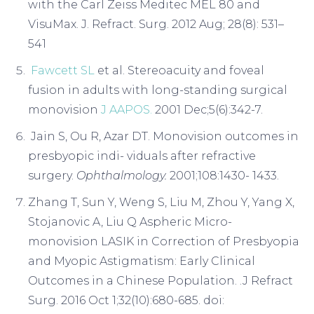
with the Carl Zeiss Meditec MEL 80 and
VisuMax. J. Refract. Surg. 2012 Aug; 28(8): 531–
541
Fawcett SL
et al. Stereoacuity and foveal
fusion in adults with long-standing surgical
monovision
J AAPOS.
2001 Dec;5(6):342-7.
Jain S, Ou R, Azar DT. Monovision outcomes in
presbyopic indi- viduals after refractive
surgery.
Ophthalmology.
2001;108:1430- 1433.
Zhang T, Sun Y, Weng S, Liu M, Zhou Y, Yang X,
Stojanovic A, Liu Q Aspheric Micro-
monovision LASIK in Correction of Presbyopia
and Myopic Astigmatism: Early Clinical
Outcomes in a Chinese Population. .J Refract
Surg. 2016 Oct 1;32(10):680-685. doi: