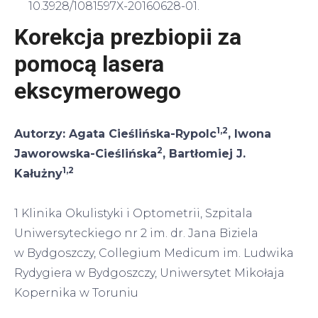
10.3928/1081597X-20160628-01.
Korekcja prezbiopii za
pomocą lasera
ekscymerowego
1,2
Autorzy: Agata Cieślińska-Rypolc
, Iwona
2
Jaworowska-Cieślińska
, Bartłomiej J.
1,2
Kałużny
1 Klinika Okulistyki i Optometrii, Szpitala
Uniwersyteckiego nr 2 im. dr. Jana Biziela
w Bydgoszczy, Collegium Medicum im. Ludwika
Rydygiera w Bydgoszczy, Uniwersytet Mikołaja
Kopernika w Toruniu