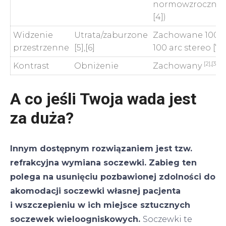
normowzrocznoś
[4])
Widzenie
Utrata/zaburzone
Zachowane 100%
przestrzenne
[5],[6]
100 arc stereo [7]
[2],[3],[4]
Kontrast
Obniżenie
Zachowany
A co jeśli Twoja wada jest
za duża?
Innym dostępnym rozwiązaniem jest tzw.
refrakcyjna wymiana soczewki. Zabieg ten
polega na usunięciu pozbawionej zdolności do
akomodacji soczewki własnej pacjenta
i wszczepieniu w ich miejsce sztucznych
soczewek wieloogniskowych.
Soczewki te