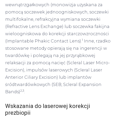
wewnątrzgałkowych (monowizja uzyskana za
pomocą soczewek jednoogniskowych, soczewki
multifokalne, refrakcyjna wymiana soczewki
(Refractive Lens Exchange) lub soczewka fakijna
wieloogniskowa do korekcji starczowzroczności
1
(Implantable Phakic Contact Lens).
Inne, rzadko
stosowane metody opierają się na ingerencji w
twardówkę i polegają na jej przyrąbkowej
relaksacji za pomocą nacięć (Scleral Laser Micro-
Excision), impulsów laserowych (Scleral Laser
Anterior Ciliary Excision) lub implantów
śródtwardówkowych (SEB, Scleral Expansion
2,3
Bands)
.
Wskazania do laserowej korekcji
prezbiopii