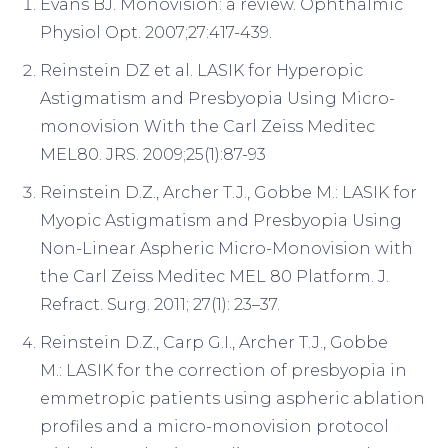
Evans BJ. Monovision: a review. Ophthalmic
Physiol Opt. 2007;27:417-439.
Reinstein DZ et al. LASIK for Hyperopic
Astigmatism and Presbyopia Using Micro-
monovision With the Carl Zeiss Meditec
MEL80. JRS. 2009;25(1):87-93
Reinstein D.Z., Archer T.J., Gobbe M.: LASIK for
Myopic Astigmatism and Presbyopia Using
Non-Linear Aspheric Micro-Monovision with
the Carl Zeiss Meditec MEL 80 Platform. J.
Refract. Surg. 2011; 27(1): 23–37.
Reinstein D.Z., Carp G.I., Archer T.J., Gobbe
M.: LASIK for the correction of presbyopia in
emmetropic patients using aspheric ablation
profiles and a micro-monovision protocol