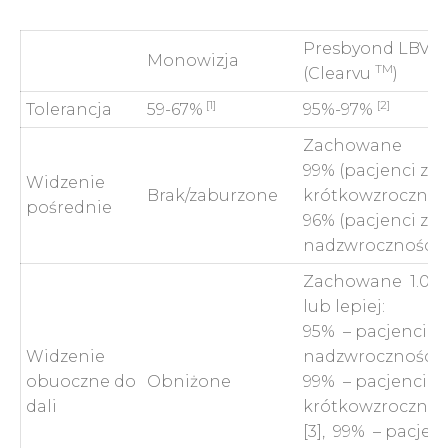
Presbyond LBV
Monowizja
TM
(Clearvu
)
[1]
[2
]
Tolerancja
59-67%
95%-97%
Zachowane
99% (pacjenci z
Widzenie
Brak/zaburzone
krótkowzrocznoś
pośrednie
96% (pacjenci z
nadzwrocznością
Zachowane 1.0 (5
lub lepiej:
95% – pacjenci z
Widzenie
nadzwrocznością 
obuoczne do
Obniżone
99% – pacjenci z
dali
krótkowzrocznoś
[3], 99% – pacjenc